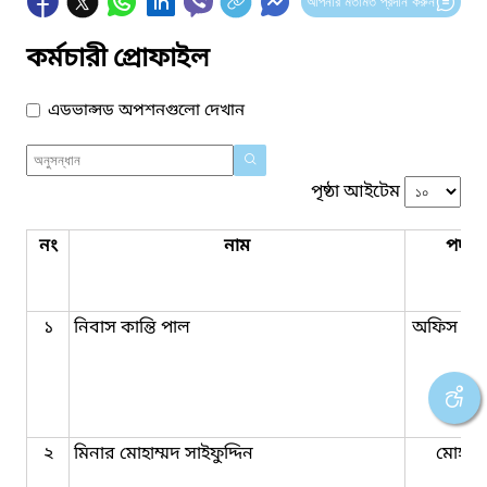
আপনার মতামত প্রদান করুন
কর্মচারী প্রোফাইল
এডভান্সড অপশনগুলো দেখান
পৃষ্ঠা আইটেম
নং
নাম
পদবি
১
নিবাস কান্তি পাল
অফিস সহ
২
মিনার মোহাম্মদ সাইফুদ্দিন
মোহরা