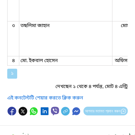
৩
তছলিমা জাহান
মোহরা
৪
মো. ইকবাল হোসেন
অফিস সহ
১
দেখছেন ১ থেকে ৪ পর্যন্ত, মোট ৪ এন্ট্রি
এই কনটেন্টটি শেয়ার করতে ক্লিক করুন
আপনার মতামত প্রদান করুন