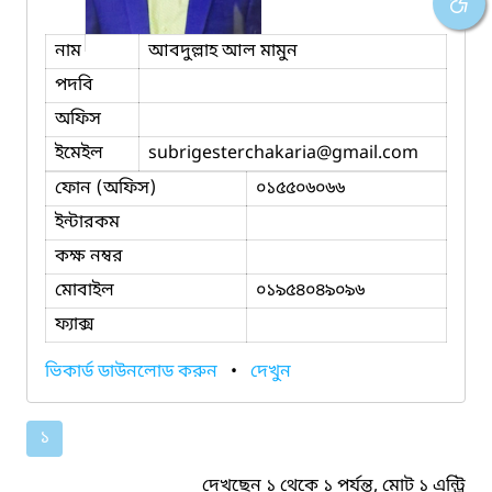
নাম
আবদুল্লাহ আল মামুন
পদবি
অফিস
ইমেইল
subrigesterchakaria
@gmail.com
ফোন (অফিস)
০১৫৫০৬০৬৬
ইন্টারকম
কক্ষ নম্বর
মোবাইল
০১৯৫৪০৪৯০৯৬
ফ্যাক্স
ভিকার্ড ডাউনলোড করুন
•
দেখুন
১
দেখছেন ১ থেকে ১ পর্যন্ত, মোট ১ এন্ট্রি